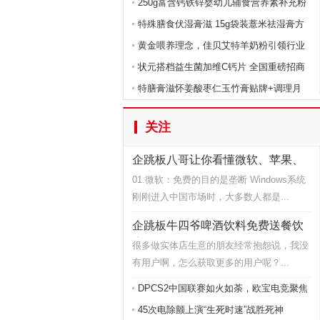
250g富含钙铁锌婴幼儿辅食营养素补充粉
特殊膳食伏湿膏滋 15g袋装薏米祛湿膏方
黄金喂养理念，佳贝艾特羊奶粉引领行业
状元搭档益生菌加维C钙片 全国重磅招商
特膳膏滋怀姜酸枣仁玉竹膏贴牌+调理月
关注
企跳板八哥让你看懂微软、苹果、
海底捞
01.微软：免费的目的是垄断 Windows系统
刚刚进入中国市场时，大多数人都是...
企跳板牛四爷啤酒饮料免费送餐饮
店超级
很多做实体店生意的朋友经常抱怨说，我没
有用户啊，怎么获取更多的用户呢？...
DPCS2中国联赛如火如荼，欧宝电竞聚焦
E
45次电除颤上演“生死时速”战胜死神