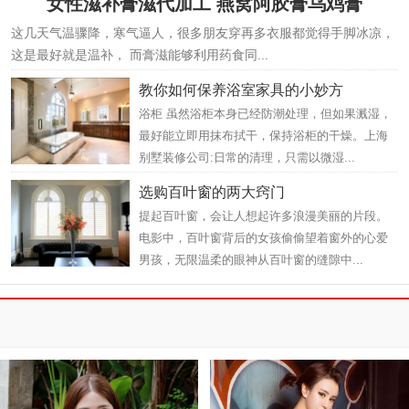
女性滋补膏滋代加工 燕窝阿胶膏乌鸡膏
这几天气温骤降，寒气逼人，很多朋友穿再多衣服都觉得手脚冰凉，
这是最好就是温补， 而膏滋能够利用药食同...
教你如何保养浴室家具的小妙方
浴柜 虽然浴柜本身已经防潮处理，但如果溅湿，
最好能立即用抹布拭干，保持浴柜的干燥。上海
别墅装修公司:日常的清理，只需以微湿...
选购百叶窗的两大窍门
提起百叶窗，会让人想起许多浪漫美丽的片段。
电影中，百叶窗背后的女孩偷偷望着窗外的心爱
男孩，无限温柔的眼神从百叶窗的缝隙中...