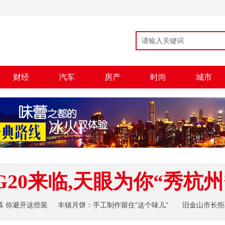
财经
汽车
房产
时尚
城市
G20来临,天眼为你“秀杭州
幕 你避开这些装
丰镇月饼：手工制作留住“这个味儿”
旧金山市长拒
像：无