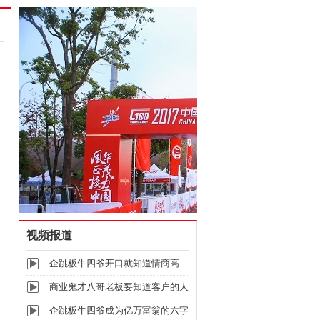
视频报道
企跳板牛四爷开口就知道情商高
低，如何
商业鬼才八哥老板要知道客户的人
物画像
企跳板牛四爷成为亿万富翁的六字