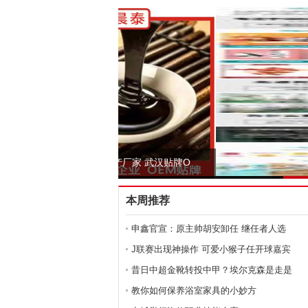
男性膏滋代加工,专注熬制高品质膏方,真
滋生产厂家 武汉贴牌O
本周推荐
申鑫官宣：原主帅胡安卸任 继任者人选
J联赛出现神操作 可爱小猴子任开球嘉宾
昔日中超金靴转投中甲？埃尔克森是走是
教你如何保养浴室家具的小妙方