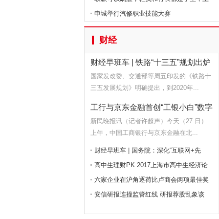
申城举行汽修职业技能大赛
财经
财经早班车 | 铁路“十三五”规划出炉
国家发改委、交通部等周五印发的《铁路十
三五发展规划》明确提出，到2020年...
工行与京东金融首创“工银小白”数字
银
新民晚报讯（记者许超声）今天（27 日）
上午，中国工商银行与京东金融在北...
财经早班车 | 国务院：深化“互联网+先
高中生理财PK 2017上海市高中生经济论
六家企业在沪角逐荷比卢商会两项最佳奖
安信研报连撞监管红线 研报荐股乱象该