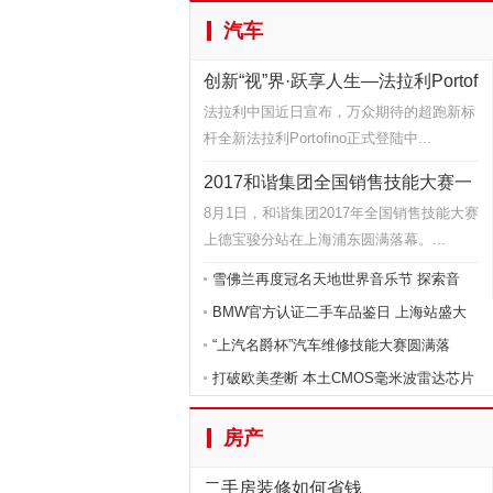
汽车
创新“视”界·跃享人生—法拉利Portof
法拉利中国近日宣布，万众期待的超跑新标
杆全新法拉利Portofino正式登陆中...
2017和谐集团全国销售技能大赛一
触即发
8月1日，和谐集团2017年全国销售技能大赛
上德宝骏分站在上海浦东圆满落幕。...
雪佛兰再度冠名天地世界音乐节 探索音
BMW官方认证二手车品鉴日 上海站盛大
开
“上汽名爵杯”汽车维修技能大赛圆满落
打破欧美垄断 本土CMOS毫米波雷达芯片
房产
二手房装修如何省钱