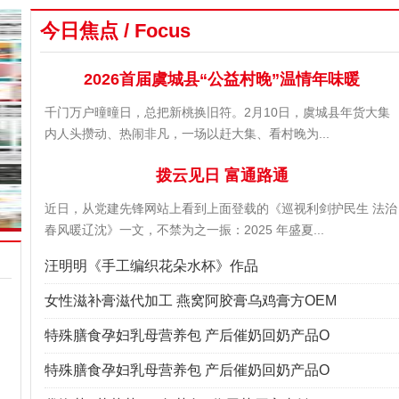
今日焦点 / Focus
2026首届虞城县“公益村晚”温情年味暖
千门万户曈曈日，总把新桃换旧符。2月10日，虞城县年货大集
内人头攒动、热闹非凡，一场以赶大集、看村晚为...
拨云见日 富通路通
近日，从党建先锋网站上看到上面登载的《巡视利剑护民生 法治
春风暖辽沈》一文，不禁为之一振：2025 年盛夏...
汪明明《手工编织花朵水杯》作品
女性滋补膏滋代加工 燕窝阿胶膏乌鸡膏方OEM
特殊膳食孕妇乳母营养包 产后催奶回奶产品O
特殊膳食孕妇乳母营养包 产后催奶回奶产品O