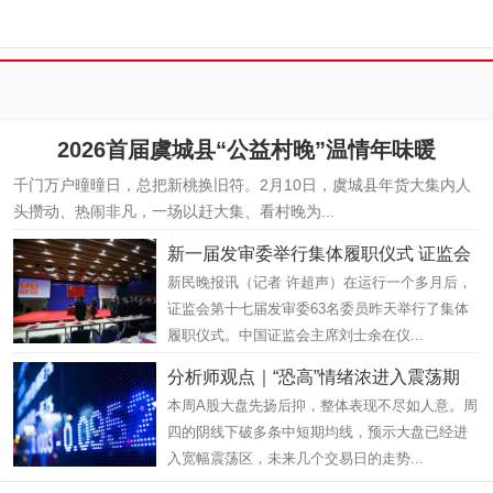
2026首届虞城县“公益村晚”温情年味暖
千门万户曈曈日，总把新桃换旧符。2月10日，虞城县年货大集内人
头攒动、热闹非凡，一场以赶大集、看村晚为...
新一届发审委举行集体履职仪式 证监会
新民晚报讯（记者 许超声）在运行一个多月后，
证监会第十七届发审委63名委员昨天举行了集体
履职仪式。中国证监会主席刘士余在仪...
分析师观点｜“恐高”情绪浓进入震荡期
本周A股大盘先扬后抑，整体表现不尽如人意。周
四的阴线下破多条中短期均线，预示大盘已经进
入宽幅震荡区，未来几个交易日的走势...