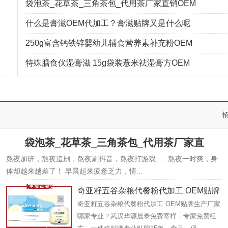
袋泡茶_花草茶_三角茶包_代用茶厂家直销OEM
什么是膏滋OEM代加工？膏滋贴牌又是什么呢
250g富含钙铁锌婴幼儿辅食营养素补充粉OEM
特殊膳食伏湿膏滋 15g袋装薏米祛湿膏方OEM
袋泡茶_花草茶_三角茶包_代用茶厂家直
熬夜加班，熬夜追剧，熬夜刷抖音，熬夜打游戏......熬夜一时爽，身
体却越来越差了！ 早晨起来疲惫乏力，情...
奇亚籽五谷杂粮代餐粉代加工 OEM贴牌
奇亚籽五谷杂粮代餐粉代加工 OEM贴牌生产厂家
生
哪家专业？武汉华源晨泰免费寄样，专家免费组