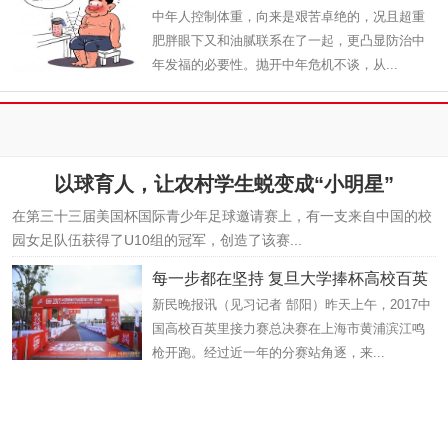
中年人控制体重，向来是艰苦卓绝的，况且超重
肥胖眼下又和油腻联系在了一起，更凸显防治中
年发福的必要性。抛开中年危机不谈，从...
以球育人，让农村学生蜕变成“小明星”
在第三十三届美国杯国际青少年足球邀请赛上，有一支来自中国的校
园女足队伍获得了U10组的冠军，创造了该赛...
每一步都在坚持 复旦大学捧杯高校百英
新民晚报讯（见习记者 郜阳）昨天上午，2017中
国高校百英里接力赛总决赛在上海市黄浦滨江鸣
枪开跑。经过近一年的分赛站角逐，来...