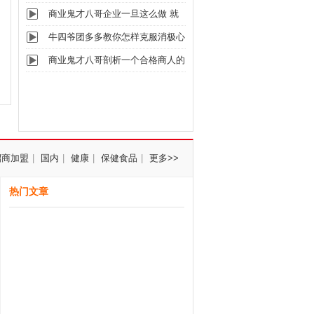
真言你
商业鬼才八哥企业一旦这么做 就
说明已
牛四爷团多多教你怎样克服消极心
理的不
商业鬼才八哥剖析一个合格商人的
思维方
招商加盟
|
国内
|
健康
|
保健食品
|
更多>>
热门文章