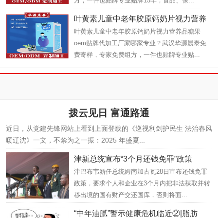
方，一件也贴牌专业贴牌15年，食品、保...
叶黄素儿童中老年胶原钙奶片视力营养
叶黄素儿童中老年胶原钙奶片视力营养品糖果
品
oem贴牌代加工厂家哪家专业？武汉华源晨泰免
费寄样，专家免费组方，一件也贴牌专业贴...
拨云见日 富通路通
近日，从党建先锋网站上看到上面登载的《巡视利剑护民生 法治春风
暖辽沈》一文，不禁为之一振：2025 年盛夏...
津新总统宣布“3个月还钱免罪”政策
津巴布韦新任总统姆南加古瓦28日宣布还钱免罪
政策，要求个人和企业在3个月内把非法获取并转
移出境的国有财产交还国库，否则将面...
“中年油腻”警示健康危机临近②|脂肪