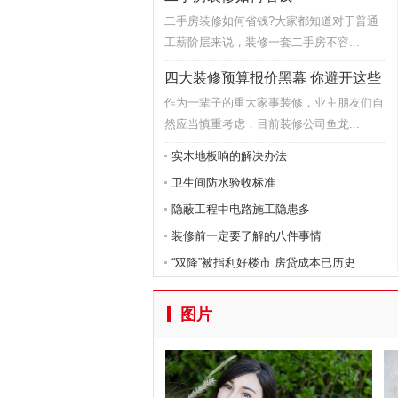
二手房装修如何省钱?大家都知道对于普通
工薪阶层来说，装修一套二手房不容...
四大装修预算报价黑幕 你避开这些
装修
作为一辈子的重大家事装修，业主朋友们自
然应当慎重考虑，目前装修公司鱼龙...
实木地板响的解决办法
卫生间防水验收标准
隐蔽工程中电路施工隐患多
装修前一定要了解的八件事情
“双降”被指利好楼市 房贷成本已历史
图片