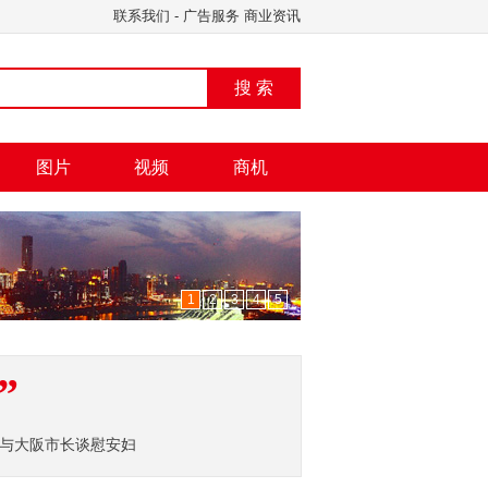
联系我们
-
广告服务
商业资讯
搜 索
图片
视频
商机
1
2
3
4
5
”
与大阪市长谈慰安妇