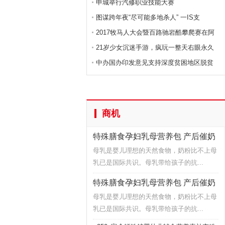
申城举行汽修职业技能大赛
图谋跨年夜“尽可能多地杀人” 一IS支
2017牧马人大会暨百路驰岩酷攀爬赛在阿
21岁少女沉迷手游，疯玩一整天右眼永久
中办国办印发意见支持深度贫困地区脱贫
商机
特殊膳食孕妇乳母营养包 产后催奶
回奶
母乳是婴儿理想的天然食物，奶粉比不上母
乳已是国际共识。母乳带给孩子的抗...
特殊膳食孕妇乳母营养包 产后催奶
回奶
母乳是婴儿理想的天然食物，奶粉比不上母
乳已是国际共识。母乳带给孩子的抗...