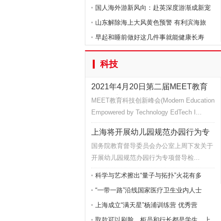
国人海外游新风向：赴英深度游渐成新宠
山东解除海上大风黄色预警 有利滨海旅
早起和睡前做好这几件事就能健康长寿
科技
2021年4月20日第二届MEET教育
科技创新
MEET教育科技创新峰会(Modern Education
Empowered by Technology EdTech I...
上海将开展幼儿园规范办园行为专
项督导
国务院教育督导委员会办公室上周下发关于
开展幼儿园规范办园行为专项督导检...
科学与艺术擦出“量子与拓扑”火花有多
“一带一路”沿线国家医疗卫生业内人士
上海成立“满天星”杨浦训练营 优秀营
取款可以刷脸，柜员和行长都是学生，上